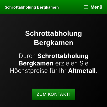
Zum
Menü
Schrottabholung Bergkamen
Inhalt
springen
Schrottabholung
Bergkamen
Durch
Schrottabholung
Bergkamen
erzielen Sie
Höchstpreise für Ihr
Altmetall
.
ZUM KONTAKT!